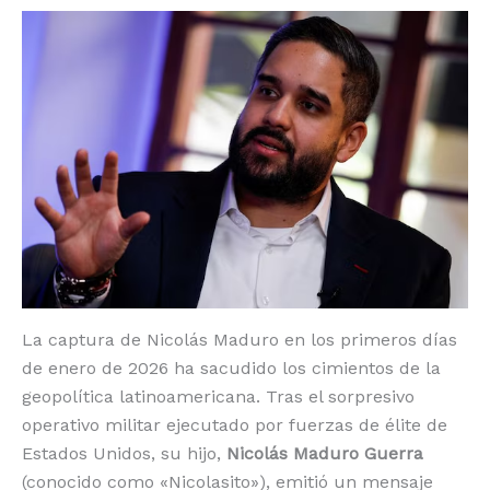
o
p
k
r
k
La captura de Nicolás Maduro en los primeros días
de enero de 2026 ha sacudido los cimientos de la
geopolítica latinoamericana. Tras el sorpresivo
operativo militar ejecutado por fuerzas de élite de
Estados Unidos, su hijo,
Nicolás Maduro Guerra
(conocido como «Nicolasito»), emitió un mensaje