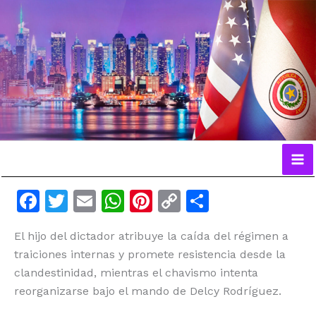
Ir
al
contenido
F
T
E
W
Pi
C
C
a
w
m
h
n
o
o
El hijo del dictador atribuye la caída del régimen a
c
itt
ai
at
te
p
m
traiciones internas y promete resistencia desde la
e
er
l
s
re
y
p
clandestinidad, mientras el chavismo intenta
b
A
st
Li
ar
reorganizarse bajo el mando de Delcy Rodríguez.
o
p
n
ti