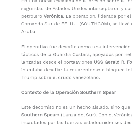
En una nueva escalada de la presión sobre la in
o
p
n
ti
seguridad de Estados Unidos interceptaron y con
o
p
k
r
petrolero
Verónica
. La operación, liderada por 
k
Comando Sur de EE. UU. (SOUTHCOM), se llevó a 
Aruba.
El operativo fue descrito como una intervención
tácticos de la Guardia Costera, apoyados por h
lanzadas desde el portaaviones
USS Gerald R. F
intentaba desafiar la «cuarentena» o bloqueo to
Trump sobre el crudo venezolano.
Contexto de la Operación Southern Spear
Este decomiso no es un hecho aislado, sino qu
Southern Spear»
(Lanza del Sur). Con el Verónic
incautados por las fuerzas estadounidenses des