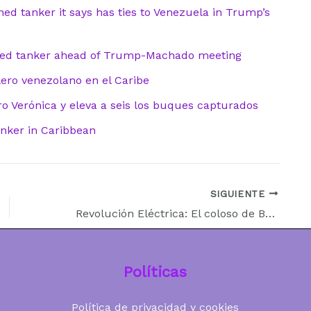
ned tanker it says has ties to Venezuela in Trump’s
nked tanker ahead of Trump-Machado meeting
ero venezolano en el Caribe
ro Verónica y eleva a seis los buques capturados
tanker in Caribbean
SIGUIENTE
Revolución Eléctrica: El coloso de BYD llega a Argentina con 5.000 vehículos para transformar el mercado
Políticas
Política de privacidad y cookies