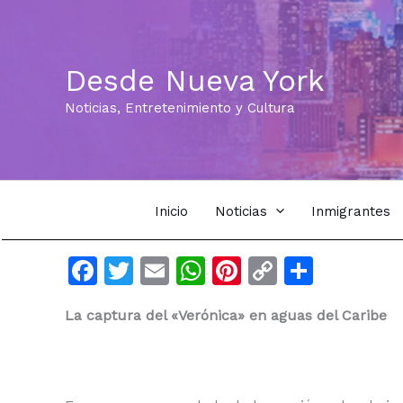
Ir
al
contenido
Desde Nueva York
Noticias, Entretenimiento y Cultura
Inicio
Noticias
Inmigrantes
F
T
E
W
Pi
C
C
a
w
m
h
n
o
o
La captura del «Verónica» en aguas del Caribe
c
itt
ai
at
te
p
m
e
er
l
s
re
y
p
b
A
st
Li
ar