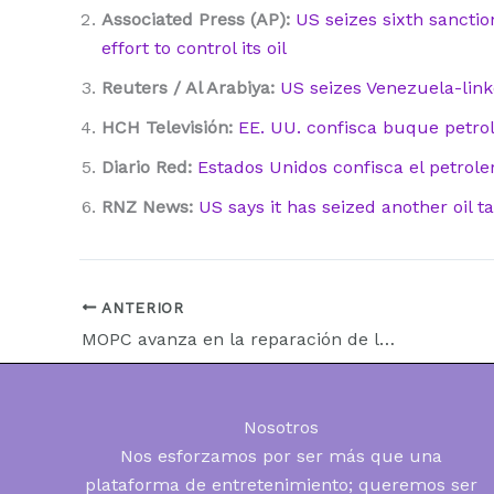
Associated Press (AP):
US seizes sixth sanctio
effort to control its oil
Reuters / Al Arabiya:
US seizes Venezuela-li
HCH Televisión:
EE. UU. confisca buque petrol
Diario Red:
Estados Unidos confisca el petrole
RNZ News:
US says it has seized another oil 
ANTERIOR
MOPC avanza en la reparación de la “Ruta de la Muerte” PY08 tras años de tragedias y protestas
Nosotros
Nos esforzamos por ser más que una
plataforma de entretenimiento; queremos ser