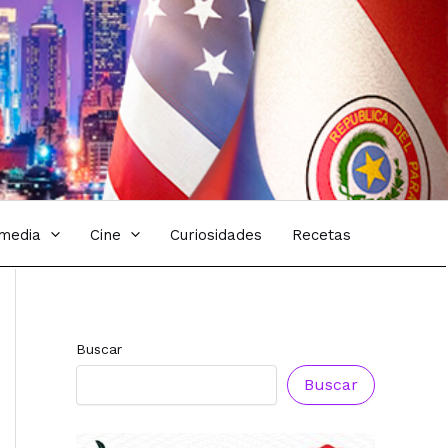
imedia
Cine
Curiosidades
Recetas
Reconocimiento a
Reconocimiento a
Radio Oñondivepa
Radio Tribuna
Buscar
Paraguay
Abierta
Buscar