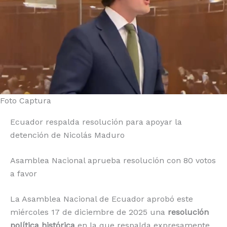
o
p
k
r
k
Foto Captura
Ecuador respalda resolución para apoyar la
detención de Nicolás Maduro
Asamblea Nacional aprueba resolución con 80 votos
a favor
La Asamblea Nacional de Ecuador aprobó este
miércoles 17 de diciembre de 2025 una
resolución
política histórica
en la que respalda expresamente