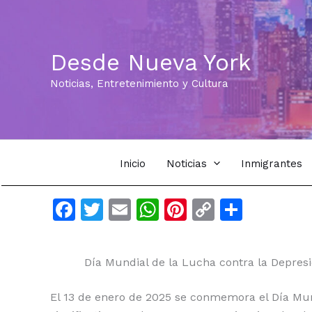
Ir
al
contenido
Desde Nueva York
Noticias, Entretenimiento y Cultura
Inicio
Noticias
Inmigrantes
F
T
E
W
Pi
C
C
a
w
m
h
n
o
o
c
itt
ai
at
te
p
m
Día Mundial de la Lucha contra la Depres
e
er
l
s
re
y
p
b
A
st
Li
ar
El 13 de enero de 2025 se conmemora el Día Mun