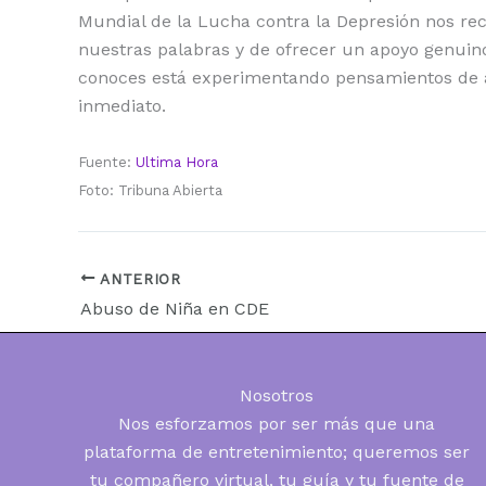
Mundial de la Lucha contra la Depresión nos re
nuestras palabras y de ofrecer un apoyo genuino
conoces está experimentando pensamientos de a
inmediato.
Fuente:
Ultima Hora
Foto: Tribuna Abierta
ANTERIOR
Abuso de Niña en CDE
Nosotros
Nos esforzamos por ser más que una
plataforma de entretenimiento; queremos ser
tu compañero virtual, tu guía y tu fuente de