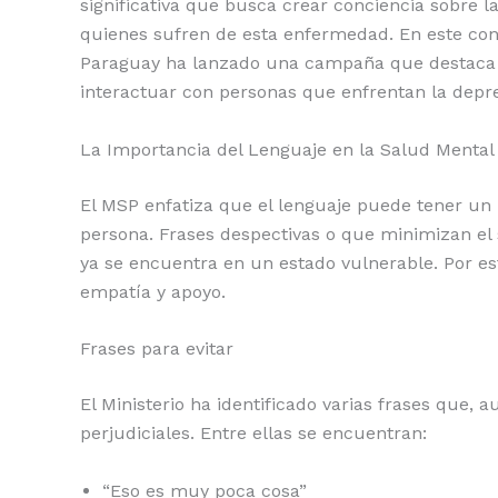
o
p
n
ti
significativa que busca crear conciencia sobre l
quienes sufren de esta enfermedad. En este cont
o
p
k
r
Paraguay ha lanzado una campaña que destaca 
k
interactuar con personas que enfrentan la depre
La Importancia del Lenguaje en la Salud Mental
El MSP enfatiza que el lenguaje puede tener un
persona. Frases despectivas o que minimizan el 
ya se encuentra en un estado vulnerable. Por est
empatía y apoyo.
Frases para evitar
El Ministerio ha identificado varias frases que,
perjudiciales. Entre ellas se encuentran:
“Eso es muy poca cosa”