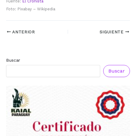
Fuente:
El Cronista
Foto: Pixabay – Wikipedia
ANTERIOR
SIGUIENTE
Buscar
Reconocimiento a
Reconocimiento a
Radio Oñondivepa Paraguay
Radio Tribuna Abierta
Buscar