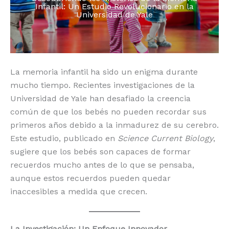
Infantil: Un Estudio Revolucionario en la
o
p
k
r
Universidad de Yale
k
La memoria infantil ha sido un enigma durante
mucho tiempo. Recientes investigaciones de la
Universidad de Yale han desafiado la creencia
común de que los bebés no pueden recordar sus
primeros años debido a la inmadurez de su cerebro.
Este estudio, publicado en
Science Current Biology
,
sugiere que los bebés son capaces de formar
recuerdos mucho antes de lo que se pensaba,
aunque estos recuerdos pueden quedar
inaccesibles a medida que crecen.
La Investigación: Un Enfoque Innovador