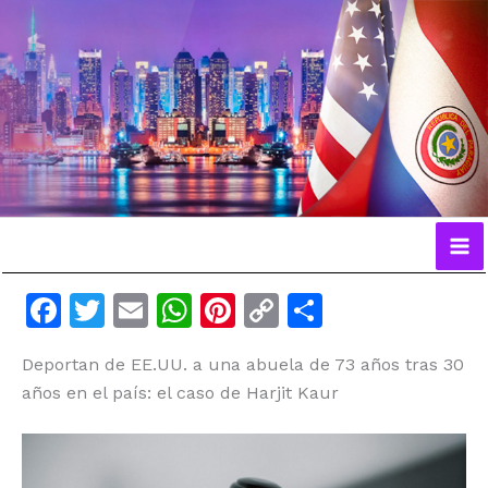
Ir
al
contenido
F
T
E
W
Pi
C
C
a
w
m
h
n
o
o
Deportan de EE.UU. a una abuela de 73 años tras 30
c
itt
ai
at
te
p
m
años en el país: el caso de Harjit Kaur
e
er
l
s
re
y
p
b
A
st
Li
ar
o
p
n
ti