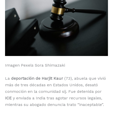
o
p
k
r
k
Imagen Pexels Sora Shimazaki
La
deportación de Harjit Kaur
(73), abuela que vivió
más de tres décadas en Estados Unidos, desató
conmoción en la comunidad sij. Fue detenida por
ICE
y enviada a India tras agotar recursos legales,
mientras su abogado denuncia trato “inaceptable”.