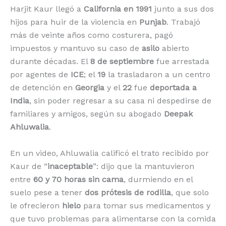
Harjit Kaur llegó a
California en 1991
junto a sus dos
hijos para huir de la violencia en
Punjab
. Trabajó
más de veinte años como costurera, pagó
impuestos y mantuvo su caso de
asilo
abierto
durante décadas. El
8 de septiembre
fue arrestada
por agentes de
ICE
; el
19
la trasladaron a un centro
de detención en
Georgia
y el
22
fue
deportada a
India
, sin poder regresar a su casa ni despedirse de
familiares y amigos, según su abogado
Deepak
Ahluwalia
.
En un video, Ahluwalia calificó el trato recibido por
Kaur de “
inaceptable
”: dijo que la mantuvieron
entre
60 y 70 horas sin cama
, durmiendo en el
suelo pese a tener
dos prótesis de rodilla
, que solo
le ofrecieron
hielo
para tomar sus medicamentos y
que tuvo problemas para alimentarse con la comida