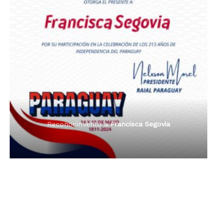
Premio Orgullo Paraguayo
Reconocimiento a
Radio Oñondivepa Paraguay
Reconocimiento a
Radio Tribuna Abierta
Reconocimiento a
Radio Tribuna Abierta
Reconocimiento a
Francisca Segovia
Reconocimiento a
Francisca Segovia
Reconocimiento a
Dama de Oro 2024
Francisca Segovia