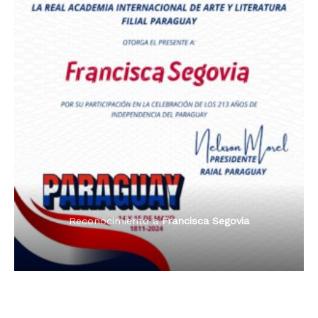
Premio Orgullo Paraguayo
Reconocimiento a
Radio Oñondivepa Paraguay
Reconocimiento a
Radio Tribuna Abierta
Reconocimiento a
Radio Tribuna Abierta
Reconocimiento a
Francisca Segovia
Reconocimiento a
Francisca Segovia
Reconocimiento a
Dama de Oro 2024
Francisca Segovia