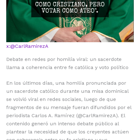
o
p
k
r
k
x:@CarlRamirezA
Debate en redes por homilía viral: un sacerdote
llama a coherencia entre fe católica y voto político
En los últimos días, una homilía pronunciada por
un sacerdote católico durante una misa dominical
se volvió viral en redes sociales, luego de que
fragmentos de su mensaje fueran difundidos por el
periodista Carlos A. Ramírez (@CarlRamirezA). El
contenido generó un intenso debate público al
plantear la necesidad de que los creyentes actúen
con coherencia entre su fe cristiana y sus