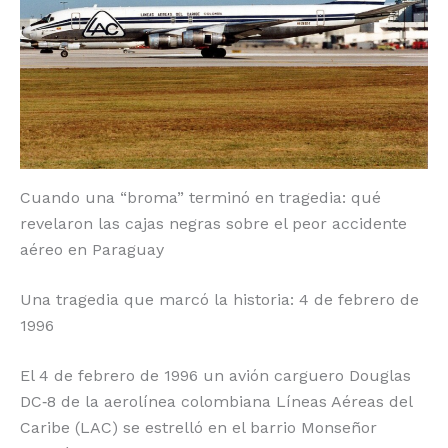
o
p
k
r
k
Cuando una “broma” terminó en tragedia: qué
revelaron las cajas negras sobre el peor accidente
aéreo en Paraguay
Una tragedia que marcó la historia: 4 de febrero de
1996
El 4 de febrero de 1996 un avión carguero Douglas
DC‑8 de la aerolínea colombiana Líneas Aéreas del
Caribe (LAC) se estrelló en el barrio Monseñor