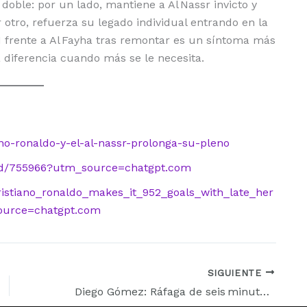
doble: por un lado, mantiene a Al Nassr invicto y
 otro, refuerza su legado individual entrando en la
 2‑1 frente a Al Fayha tras remontar es un síntoma más
a diferencia cuando más se le necesita.
ano-ronaldo-y-el-al-nassr-prolonga-su-pleno
eId/755966?utm_source=chatgpt.com
cristiano_ronaldo_makes_it_952_goals_with_late_her
ource=chatgpt.com
SIGUIENTE
Diego Gómez: Ráfaga de seis minutos y doblete que catapulta al Brighton & Hove Albion ante el Leeds United