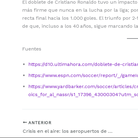
El doblete de Cristiano Ronaldo tuvo un impacto 
más firme que nunca en la lucha por la liga; por
recta final hacia los 1.000 goles. El triunfo por
de que, incluso a los 40 años, sigue marcando l
Fuentes
https://d10.ultimahora.com/doblete-de-cristi
https://www.espn.com/soccer/report/_/gam
https://www.yardbarker.com/soccer/articles/
oics_for_al_nassr/s1_17396_43000304?utm_s
ANTERIOR
Crisis en el aire: los aeropuertos de Nueva York paralizan operaciones por el cierre del Gobierno de EE. UU.