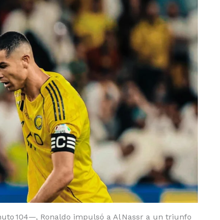
uto 104—, Ronaldo impulsó a Al Nassr a un triunfo