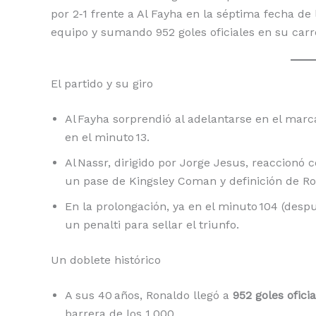
por 2‑1 frente a Al Fayha en la séptima fecha de
equipo y sumando 952 goles oficiales en su carr
El partido y su giro
Al Fayha sorprendió al adelantarse en el marc
en el minuto 13.
Al Nassr, dirigido por Jorge Jesus, reaccionó 
un pase de Kingsley Coman y definición de Ro
En la prolongación, ya en el minuto 104 (des
un penalti para sellar el triunfo.
Un doblete histórico
A sus 40 años, Ronaldo llegó a
952 goles ofici
barrera de los 1.000.