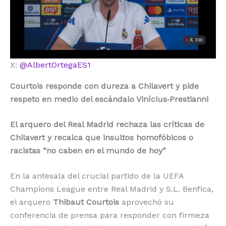
o
p
k
r
k
X:
@AlbertOrtegaES1
Courtois responde con dureza a Chilavert y pide
respeto en medio del escándalo Vinícius‑Prestianni
El arquero del Real Madrid rechaza las críticas de
Chilavert y recalca que insultos homofóbicos o
racistas “no caben en el mundo de hoy”
En la antesala del crucial partido de la UEFA
Champions League entre Real Madrid y S.L. Benfica,
el arquero
Thibaut Courtois
aprovechó su
conferencia de prensa para responder con firmeza