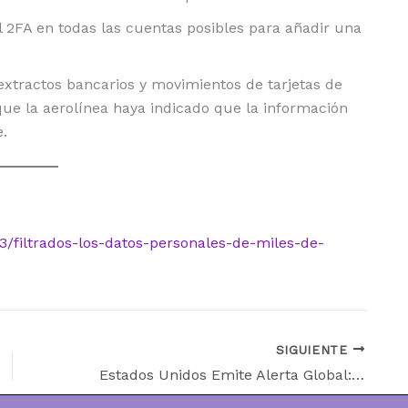
l 2FA en todas las cuentas posibles para añadir una
extractos bancarios y movimientos de tarjetas de
que la aerolínea haya indicado que la información
.
3/filtrados-los-datos-personales-de-miles-de-
SIGUIENTE
Estados Unidos Emite Alerta Global: El Dilema de la Seguridad y la Tecnología 5G en América Latina