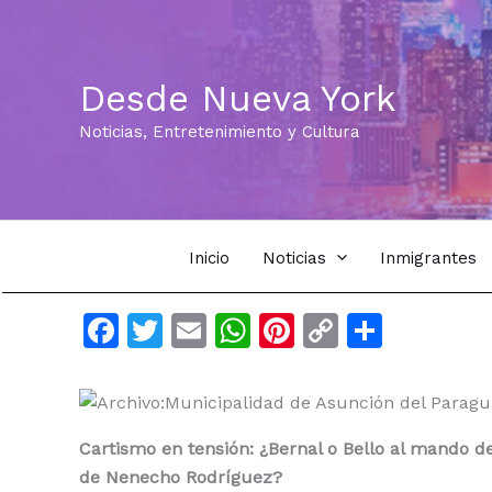
Ir
al
contenido
Desde Nueva York
Noticias, Entretenimiento y Cultura
Inicio
Noticias
Inmigrantes
F
T
E
W
Pi
C
C
a
w
m
h
n
o
o
c
itt
ai
at
te
p
m
e
er
l
s
re
y
p
Cartismo en tensión: ¿Bernal o Bello al mando d
b
A
st
Li
ar
de Nenecho Rodríguez?