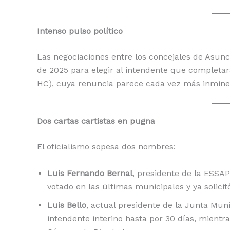
o
p
n
ti
o
p
k
r
Intenso pulso político
k
Las negociaciones entre los concejales de Asunci
de 2025 para elegir al intendente que complet
HC), cuya renuncia parece cada vez más inmine
Dos cartas cartistas en pugna
El oficialismo sopesa dos nombres:
Luis Fernando Bernal
, presidente de la ESSAP
votado en las últimas municipales y ya solici
Luis Bello
, actual presidente de la Junta Mun
intendente interino hasta por 30 días, mientra