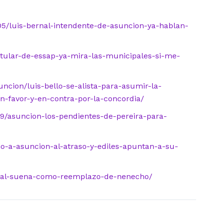
5/luis-bernal-intendente-de-asuncion-ya-hablan-
itular-de-essap-ya-mira-las-municipales-si-me-
ncion/luis-bello-se-alista-para-asumir-la-
n-favor-y-en-contra-por-la-concordia/
9/asuncion-los-pendientes-de-pereira-para-
-a-asuncion-al-atraso-y-ediles-apuntan-a-su-
rnal-suena-como-reemplazo-de-nenecho/