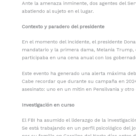
Ante la amenaza inminente, dos agentes del Servi
abatiendo al sujeto en el lugar.
Contexto y paradero del presidente
En el momento del incidente, el presidente Dona
mandatario y la primera dama, Melania Trump, e
participaba en una cena anual con los gobernado
Este evento ha generado una alerta máxima deb
Cabe recordar que durante su campaña en 2024, 
asesinato: uno en un mitin en Pensilvania y otr
Investigación en curso
El FBI ha asumido el liderazgo de la investigación
Se está trabajando en un perfil psicológico del
por su familia en Carolina del Norte días antes d