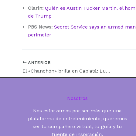
Clarín:
Quién es Austin Tucker Martin, el hom
de Trump
PBS News:
Secret Service says an armed man 
perimeter
ANTERIOR
El «Chanchón» brilla en Capiatá: Luqueño tumba a un Guaraní herido
Nosotros
Nos esforzamos por ser más que una
plataforma de entretenimiento; queremos
ser tu compañero virtual, tu guía y tu
fuente de inspiración.