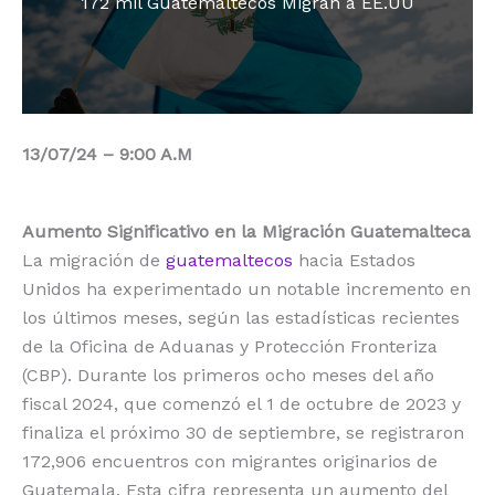
172 mil Guatemaltecos Migran a EE.UU
o
p
k
r
k
13/07/24 – 9:00 A.M
Aumento Significativo en la Migración Guatemalteca
La migración de
guatemaltecos
hacia Estados
Unidos ha experimentado un notable incremento en
los últimos meses, según las estadísticas recientes
de la Oficina de Aduanas y Protección Fronteriza
(CBP). Durante los primeros ocho meses del año
fiscal 2024, que comenzó el 1 de octubre de 2023 y
finaliza el próximo 30 de septiembre, se registraron
172,906 encuentros con migrantes originarios de
Guatemala. Esta cifra representa un aumento del