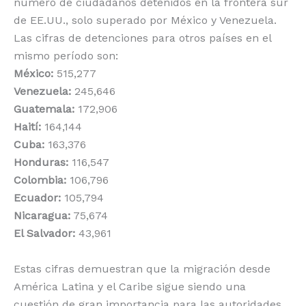
número de ciudadanos detenidos en la frontera sur
de EE.UU., solo superado por México y Venezuela.
Las cifras de detenciones para otros países en el
mismo período son:
México:
515,277
Venezuela:
245,646
Guatemala:
172,906
Haití:
164,144
Cuba:
163,376
Honduras:
116,547
Colombia:
106,796
Ecuador:
105,794
Nicaragua:
75,674
El Salvador:
43,961
Estas cifras demuestran que la migración desde
América Latina y el Caribe sigue siendo una
cuestión de gran importancia para las autoridades