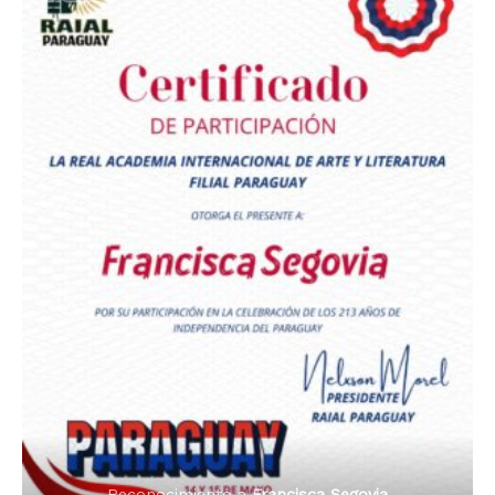
Premio Orgullo Paraguayo
Reconocimiento a
Radio Oñondivepa Paraguay
Reconocimiento a
Radio Tribuna Abierta
Reconocimiento a
Radio Tribuna Abierta
Reconocimiento a
Francisca Segovia
Reconocimiento a
Francisca Segovia
Reconocimiento a
Dama de Oro 2024
Francisca Segovia