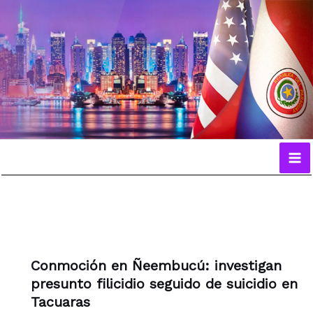
Ir
al
contenido
Conmoción en Ñeembucú: investigan
presunto filicidio seguido de suicidio en
Tacuaras